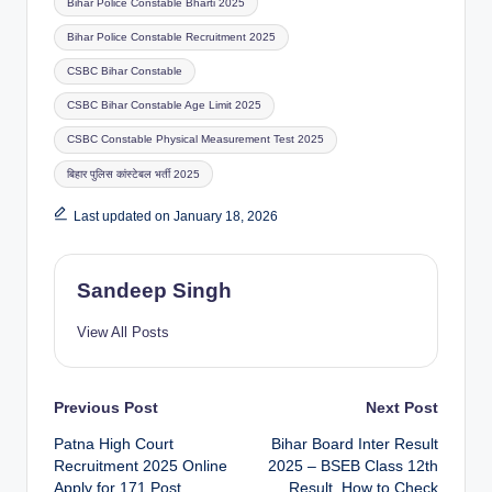
Bihar Police Constable Bharti 2025
Bihar Police Constable Recruitment 2025
CSBC Bihar Constable
CSBC Bihar Constable Age Limit 2025
CSBC Constable Physical Measurement Test 2025
बिहार पुलिस कांस्टेबल भर्ती 2025
Last updated on January 18, 2026
Sandeep Singh
View All Posts
Post
Previous Post
Next Post
Patna High Court
Bihar Board Inter Result
navigation
Recruitment 2025 Online
2025 – BSEB Class 12th
Apply for 171 Post
Result, How to Check