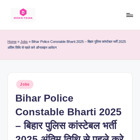
Skip
to
D
Desh
content
Ke
e
Har
Home
»
Jobs
»
Bihar Police Constable Bharti 2025 – बिहार पुलिस कांस्टेबल भर्ती 2025
s
अंतिम तिथि से पहले करे ऑनलाइन आवेदन
Yojna
Ki
h
Sahi
K
Jaankari
i
Posted
Jobs
Y
in
Bihar Police
o
j
Constable Bharti 2025
n
– बिहार पुलिस कांस्टेबल भर्ती
a
2025 अंतिम तिथि से पहले करे