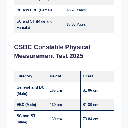
BC and EBC (Female)
18-28 Years
SC and ST (Male and
18-30 Years
Female)
CSBC Constable Physical
Measurement Test 2025
Category
Height
Chest
General and BC
165 cm
81-86 cm
(Male)
EBC (Male)
160 cm
81-86 cm
SC and ST
160 cm
79-84 cm
(Male)