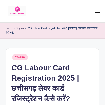
Skip
to
D
Desh
content
Ke
e
Home
»
Yojana
»
CG Labour Card Registration 2025 |छत्तीसगढ़ लेबर कार्ड रजिस्ट्रेशन
Har
कैसे करें?
s
Yojna
Ki
h
Sahi
K
Jaankari
Posted
Yojana
i
in
CG Labour Card
Y
o
Registration 2025 |
j
छत्तीसगढ़ लेबर कार्ड
n
रजिस्ट्रेशन कैसे करें?
a