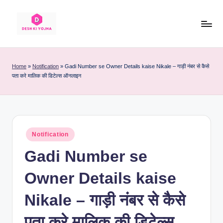
Skip
to
D
Desh
content
Ke
e
Har
Home
»
Notification
»
Gadi Number se Owner Details kaise Nikale – गाड़ी नंबर से कैसे
s
पता करे मालिक की डिटेल्स ऑनलाइन
Yojna
Ki
h
Sahi
K
Jaankari
i
Posted
Notification
Y
in
Gadi Number se
o
j
Owner Details kaise
n
Nikale – गाड़ी नंबर से कैसे
a
पता करे मालिक की डिटेल्स